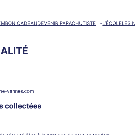
EM
BON CADEAU
DEVENIR PARACHUTISTE
L’ÉCOLE
LES 
IALITÉ
isme-vannes.com
s collectées