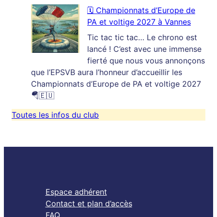
C’est
🗓️ Championnats d’Europe de
la
PA et voltige 2027 à Vannes
reprise
!
Tic tac tic tac… Le chrono est
Démarrage
lancé ! C’est avec une immense
de
fierté que nous vous annonçons
la
que l’EPSVB aura l’honneur d’accueillir les
saison
Championnats d’Europe de PA et voltige 2027
2026
🪂🇪🇺
Toutes les infos du club
Espace adhérent
Contact et plan d’accès
FAQ