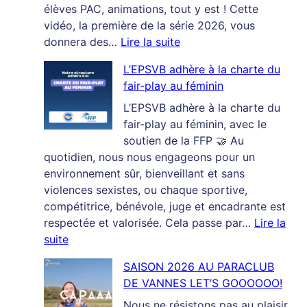
élèves PAC, animations, tout y est ! Cette
vidéo, la première de la série 2026, vous
:
donnera des…
Lire la suite
Saison
L’EPSVB adhère à la charte du
2026
fair-play au féminin
:
première
L’EPSVB adhère à la charte du
vidéo
fair-play au féminin, avec le
de
soutien de la FFP 🤝 Au
récap’
quotidien, nous nous engageons pour un
de
environnement sûr, bienveillant et sans
la
violences sexistes, ou chaque sportive,
semaine
compétitrice, bénévole, juge et encadrante est
respectée et valorisée. Cela passe par…
Lire la
:
suite
L’EPSVB
SAISON 2026 AU PARACLUB
adhère
DE VANNES LET’S GOOOOOO!
à
la
Nous ne résistons pas au plaisir