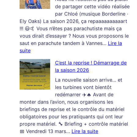
charte
de partager cette vidéo réalisée
du
par Chloé (musique Borderline ·
fair-
Ely Oaks) La saison 2026, ça repaaaaaaaaaart
play
!!! 😃🤙 Vous n’êtes pas parachutiste mais ça
au
vous dirait d’essayer ? Nous vous proposons le
féminin
saut en parachute tandem à Vannes…
Lire la
:
suite
SAISON
C’est la reprise ! Démarrage de
2026
la saison 2026
AU
PARACLUB
La nouvelle saison arrive… et
DE
les turbines vont bientôt
VANNES
redémarrer ✈️🔥 Avant de
LET’S
monter dans l’avion, nous organisons les
GOOOOOO!
briefings de reprise et le contrôle du matériel
obligatoires pour les pratiquants qui ont leur
propre matériel. 🔧 Briefing + contrôle matériel
:
📅 Vendredi 13 mars…
Lire la suite