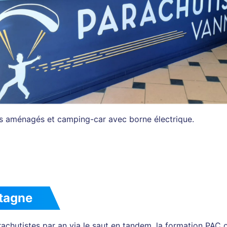
 aménagés et camping-car avec borne électrique.
tagne
hutistes par an via le saut en tandem, la formation PAC ou