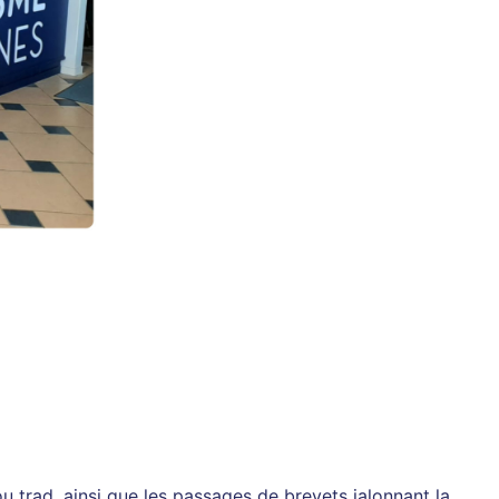
 trad, ainsi que les passages de brevets jalonnant la